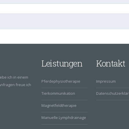
Leistungen
Kontakt
ebe ich in einem
Pferdephysiotherapie
Impressum
nfragen freue ich
Tierkommunikation
Datenschutzerklä
Magnetfeldtherapie
Manuelle Lymphdrainage