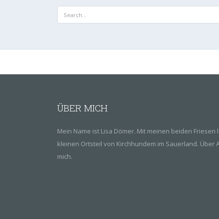
ÜBER MICH
Mein Name ist Lisa Dömer. Mit meinen beiden Friesen l
kleinen Ortsteil von Kirchhundem im Sauerland.
Über A
mich.